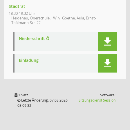
Stadtrat
18:30-19:32 Uhr
Heidenau, Oberschule J. W. v. Goethe, Aula, Ernst-
Thälmann-Str. 22
Niederschrift Ö
Einladung
1 Satz
Software:
(Wird in
Letzte Änderung: 07.08.2026
Sitzungsdienst
Session
03:09:32