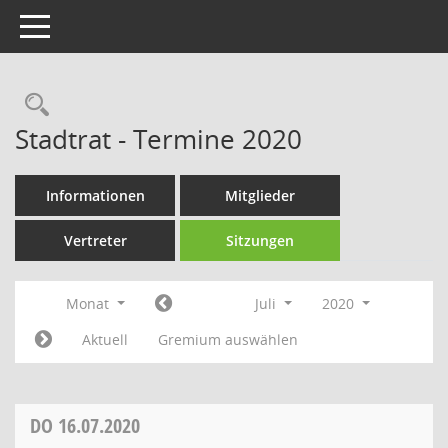
Toggle navigation
Rechercheauswahl
Stadtrat - Termine 2020
Informationen
Mitglieder
Vertreter
Sitzungen
Monat
Juli
2020
Aktuell
Gremium auswählen
DO
16.07.2020