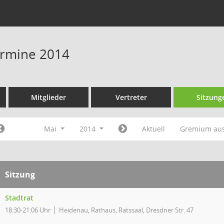
Termine 2014
Mitglieder
Vertreter
Sitzung
Mai
2014
Aktuell
Gremium au
Sitzung
Stadtrat
18:30-21:06 Uhr
Heidenau, Rathaus, Ratssaal, Dresdner Str. 47