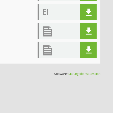
EI
(Wird in
Software:
Sitzungsdienst
Session