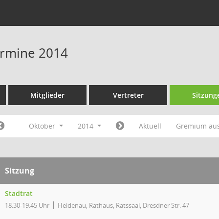
Termine 2014
Mitglieder
Vertreter
Sitzung
Oktober
2014
Aktuell
Gremium au
Sitzung
Stadtrat
18:30-19:45 Uhr
Heidenau, Rathaus, Ratssaal, Dresdner Str. 47