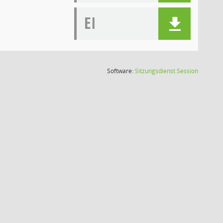
EI
(Wird in
Software:
Sitzungsdienst
Session