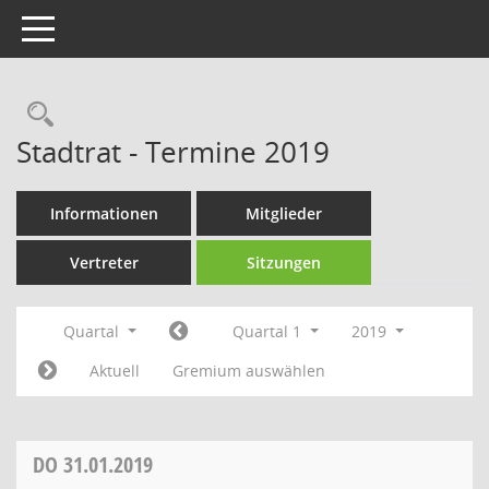
Toggle navigation
Rechercheauswahl
Stadtrat - Termine 2019
Informationen
Mitglieder
Vertreter
Sitzungen
Quartal
Quartal 1
2019
Aktuell
Gremium auswählen
DO
31.01.2019