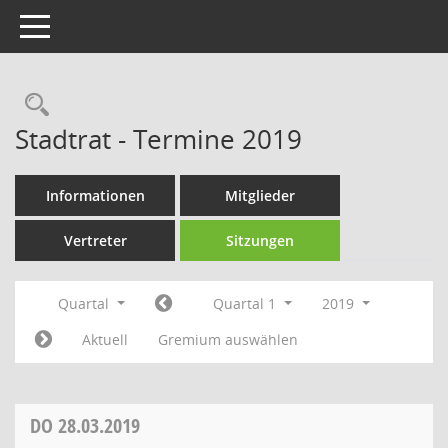
Toggle navigation
Rechercheauswahl
Stadtrat - Termine 2019
Informationen
Mitglieder
Vertreter
Sitzungen
Quartal
Quartal 1
2019
Aktuell
Gremium auswählen
DO
28.03.2019