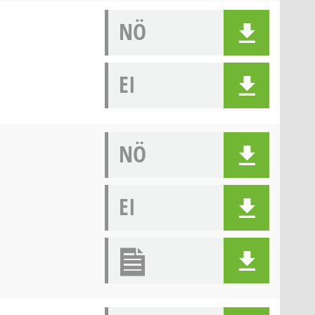
NÖ
EI
NÖ
EI