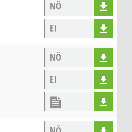
NÖ
EI
NÖ
EI
NÖ