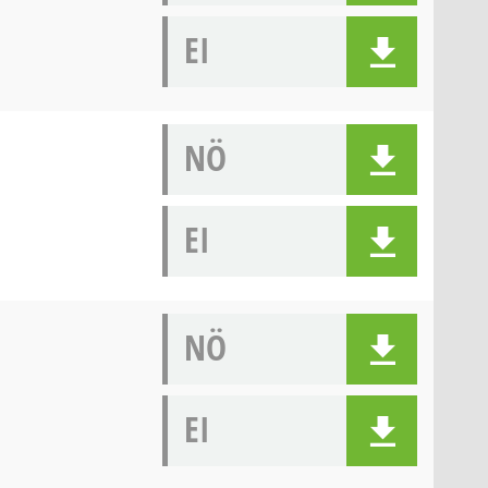
EI
NÖ
EI
NÖ
EI