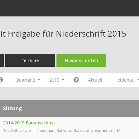
t Freigabe für Niederschrift 2015
Termine
Niederschriften
Quartal 2
2015
Aktuell
Heidenau
Sitzung
2014-2019 Bauausschuss
18:30-20:53 Uhr
Heidenau, Rathaus, Ratssaal, Dresdner Str. 47