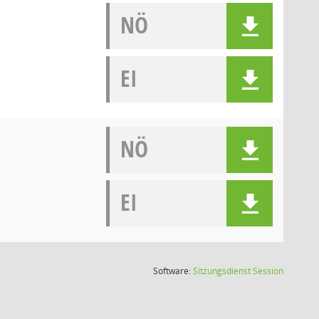
NÖ
EI
NÖ
EI
(Wird in
Software:
Sitzungsdienst
Session