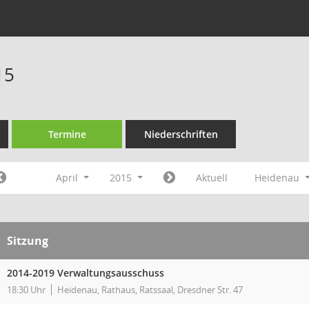
15
Termine
Niederschriften
April
2015
Aktuell
Heidenau
Sitzung
2014-2019 Verwaltungsausschuss
18:30 Uhr
Heidenau, Rathaus, Ratssaal, Dresdner Str. 47