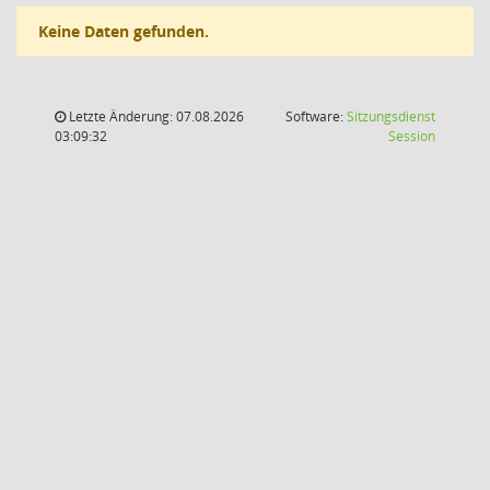
Keine Daten gefunden.
Letzte Änderung: 07.08.2026
Software:
Sitzungsdienst
(Wird in
03:09:32
Session