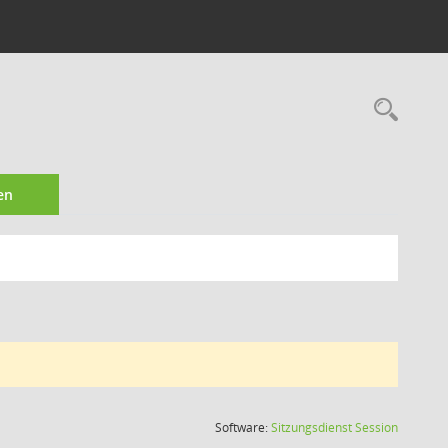
8
Rec
en
(Wird in
Software:
Sitzungsdienst
Session