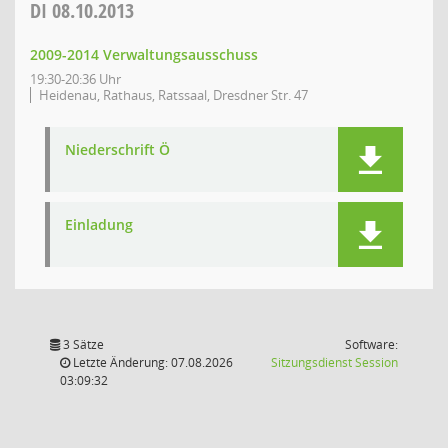
DI
08.10.2013
2009-2014 Verwaltungsausschuss
19:30-20:36 Uhr
Heidenau, Rathaus, Ratssaal, Dresdner Str. 47
Niederschrift Ö
Einladung
3 Sätze
Software:
(Wird in
Letzte Änderung: 07.08.2026
Sitzungsdienst
Session
03:09:32