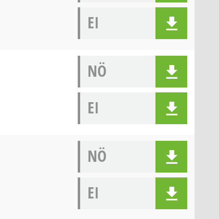
EI
NÖ
EI
NÖ
EI