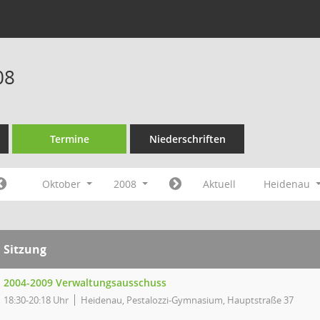
08
Termine
Niederschriften
Oktober
2008
Aktuell
Heidenau
Sitzung
2004-2009 Verwaltungsausschuss
18:30-20:18 Uhr
Heidenau, Pestalozzi-Gymnasium, Hauptstraße 37