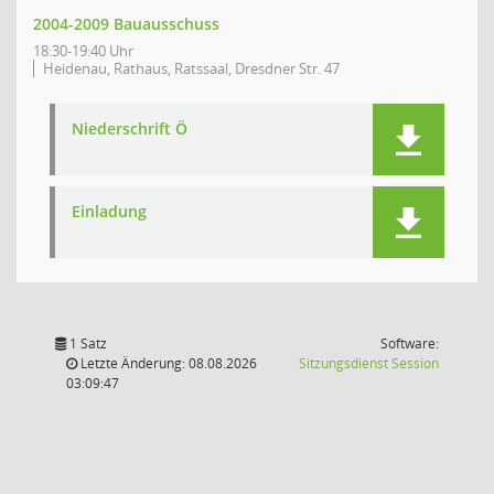
2004-2009 Bauausschuss
18:30-19:40 Uhr
Heidenau, Rathaus, Ratssaal, Dresdner Str. 47
Niederschrift Ö
Einladung
1 Satz
Software:
(Wird in
Letzte Änderung: 08.08.2026
Sitzungsdienst
Session
03:09:47