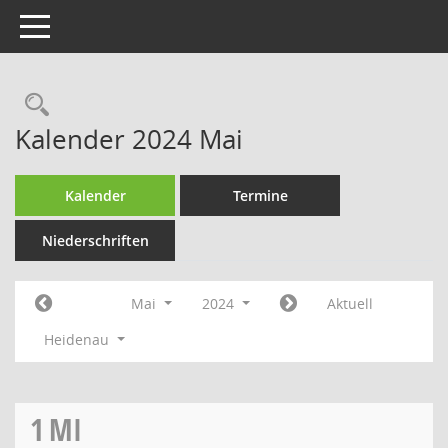
Toggle navigation
Rechercheauswahl
Kalender 2024 Mai
Kalender
Termine
Niederschriften
Mai
2024
Aktuell
Heidenau
1
MI