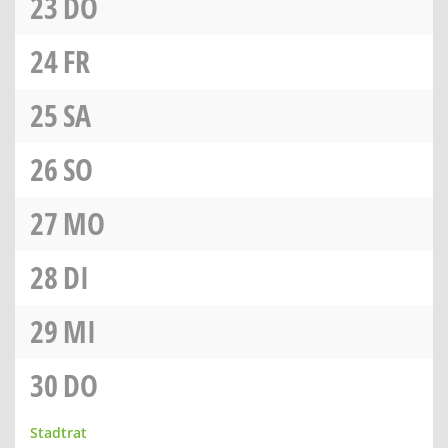
23
DO
24
FR
25
SA
26
SO
27
MO
28
DI
29
MI
30
DO
Stadtrat