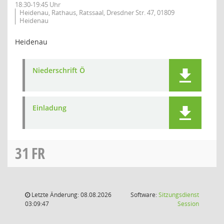
18:30-19:45 Uhr
Heidenau, Rathaus, Ratssaal, Dresdner Str. 47, 01809
Heidenau
Heidenau
Niederschrift Ö
Einladung
31
FR
Letzte Änderung: 08.08.2026
Software:
Sitzungsdienst
(Wird in
03:09:47
Session