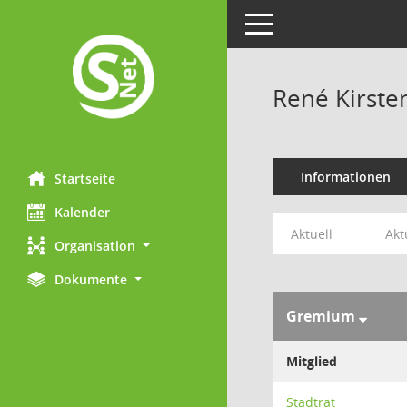
Toggle navigation
René Kirste
Informationen
Startseite
Kalender
Aktuell
Akt
Organisation
Dokumente
Gremium
Mitglied
Stadtrat