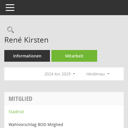
Toggle navigation
Rechercheauswahl
René Kirsten
Informationen
Mitarbeit
2024 bis 2029
Heidenau
MITGLIED
Stadtrat
Wahlvorschlag BOD Mitglied