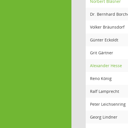
Norbert Bläsner
Dr. Bernhard Borc
Volker Bräunsdorf
Günter Eckoldt
Grit Gärtner
Alexander Hesse
Reno König
Ralf Lamprecht
Peter Leichsenring
Georg Lindner