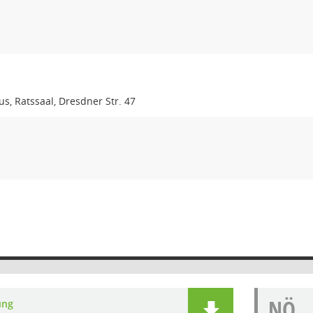
s, Ratssaal, Dresdner Str. 47
NÖ
ung