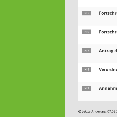
Fortschr
N 5
Fortschr
N 6
Antrag d
N 7
Verordnu
N 8
Annahme
N 9
Letzte Änderung: 07.08.