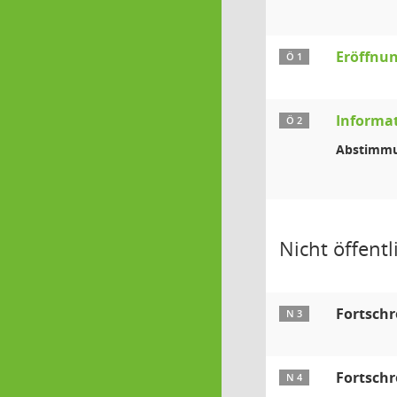
Eröffnun
Ö 1
Informa
Ö 2
Abstimmu
Nicht öffentli
Fortschr
N 3
Fortschr
N 4