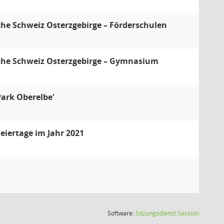
che Schweiz Osterzgebirge – Förderschulen
sche Schweiz Osterzgebirge – Gymnasium
Park Oberelbe'
eiertage im Jahr 2021
(Wird in
Software:
Sitzungsdienst
Session