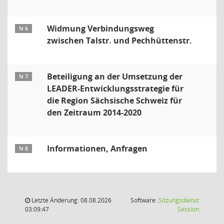
Widmung Verbindungsweg
N 6
zwischen Talstr. und Pechhüttenstr.
Beteiligung an der Umsetzung der
N 7
LEADER-Entwicklungsstrategie für
die Region Sächsische Schweiz für
den Zeitraum 2014-2020
Informationen, Anfragen
N 8
Letzte Änderung: 08.08.2026
Software:
Sitzungsdienst
(Wird in
03:09:47
Session