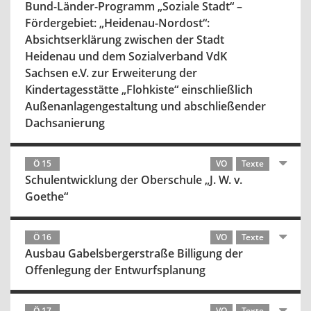
Bund-Länder-Programm „Soziale Stadt“ –
Fördergebiet: „Heidenau-Nordost“:
Absichtserklärung zwischen der Stadt
Heidenau und dem Sozialverband VdK
Sachsen e.V. zur Erweiterung der
Kindertagesstätte „Flohkiste“ einschließlich
Außenanlagengestaltung und abschließender
Dachsanierung
Ö 15
VO
Texte
Schulentwicklung der Oberschule „J. W. v.
Goethe“
Ö 16
VO
Texte
Ausbau Gabelsbergerstraße Billigung der
Offenlegung der Entwurfsplanung
Ö 17
VO
Texte