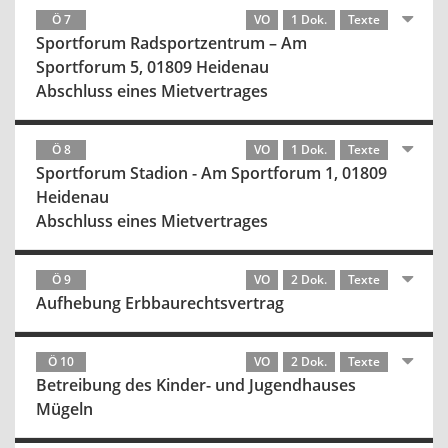
Ö 7
VO
1 Dok.
Texte
Sportforum Radsportzentrum – Am
Sportforum 5, 01809 Heidenau
Abschluss eines Mietvertrages
Ö 8
VO
1 Dok.
Texte
Sportforum Stadion - Am Sportforum 1, 01809
Heidenau
Abschluss eines Mietvertrages
Ö 9
VO
2 Dok.
Texte
Aufhebung Erbbaurechtsvertrag
Ö 10
VO
2 Dok.
Texte
Betreibung des Kinder- und Jugendhauses
Mügeln