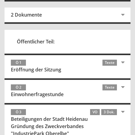
2 Dokumente
Öffentlicher Teil:
Ö 1
Texte
Eröffnung der Sitzung
Ö 2
Texte
Einwohnerfragestunde
Ö 3
VO
3 Dok.
Beteiligungen der Stadt Heidenau
Gründung des Zweckverbandes
"IndustriePark Oberelbe"