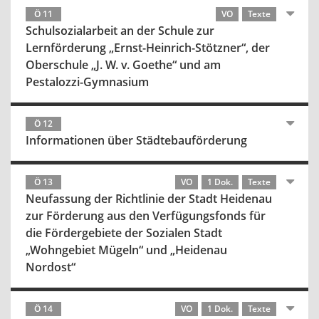
Ö 11
VO
Texte
Schulsozialarbeit an der Schule zur
Lernförderung „Ernst-Heinrich-Stötzner“, der
Oberschule „J. W. v. Goethe“ und am
Pestalozzi-Gymnasium
Ö 12
Informationen über Städtebauförderung
Ö 13
VO
1 Dok.
Texte
Neufassung der Richtlinie der Stadt Heidenau
zur Förderung aus den Verfügungsfonds für
die Fördergebiete der Sozialen Stadt
„Wohngebiet Mügeln“ und „Heidenau
Nordost“
Ö 14
VO
1 Dok.
Texte