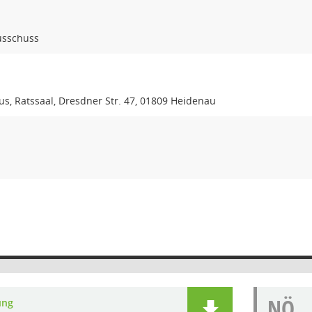
usschuss
s, Ratssaal, Dresdner Str. 47, 01809 Heidenau
NÖ
ung