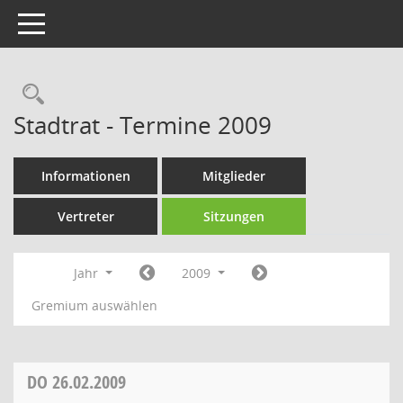
Toggle navigation
Rechercheauswahl
Stadtrat - Termine 2009
Informationen
Mitglieder
Vertreter
Sitzungen
Jahr
2009
Gremium auswählen
DO
26.02.2009