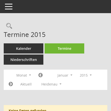
Toggle navigation
Rechercheauswahl
Termine 2015
Kalender
Termine
Niederschriften
Monat
Januar
2015
Aktuell
Heidenau
Keine Daten gefunden.