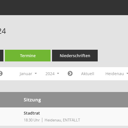
24
Termine
Niederschriften
Januar
2024
Aktuell
Heidenau
Sitzung
Stadtrat
18:30 Uhr
Heidenau, ENTFÄLLT