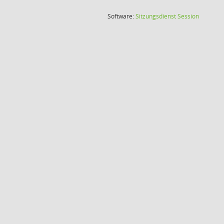
(Wird in
Software:
Sitzungsdienst
Session