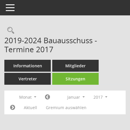
Toggle navigation
Rechercheauswahl
2019-2024 Bauausschuss -
Termine 2017
Informationen
Mitglieder
Vertreter
Sitzungen
Monat
Januar
2017
Aktuell
Gremium auswählen