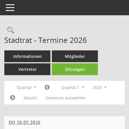
Toggle navigation
Rechercheauswahl
Stadtrat - Termine 2026
Informationen
Mitglieder
Vertreter
Sitzungen
Quartal
Quartal 1
2026
Aktuell
Gremium auswählen
DO
26.03.2026