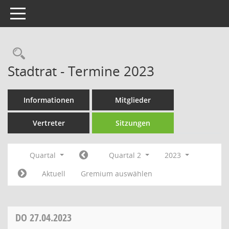
Toggle navigation
Rechercheauswahl
Stadtrat - Termine 2023
Informationen
Mitglieder
Vertreter
Sitzungen
Quartal
Quartal 2
2023
Aktuell
Gremium auswählen
DO
27.04.2023