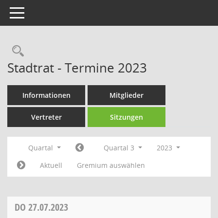
Toggle navigation
Rechercheauswahl
Stadtrat - Termine 2023
Informationen
Mitglieder
Vertreter
Sitzungen
Quartal
Quartal 3
2023
Aktuell
Gremium auswählen
DO
27.07.2023