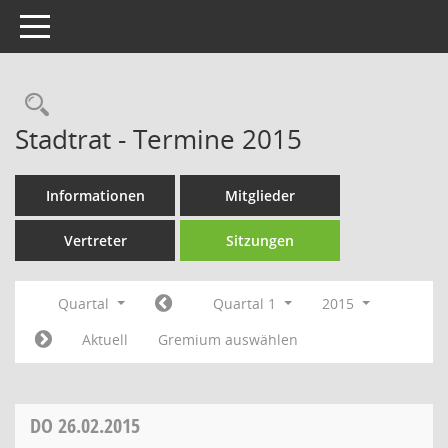
Toggle navigation
Rechercheauswahl
Stadtrat - Termine 2015
Informationen
Mitglieder
Vertreter
Sitzungen
Quartal
Quartal 1
2015
Aktuell
Gremium auswählen
DO
26.02.2015