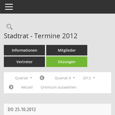
Toggle navigation
Rechercheauswahl
Stadtrat - Termine 2012
Informationen
Mitglieder
Vertreter
Sitzungen
Quartal
Quartal 4
2012
Aktuell
Gremium auswählen
DO
25.10.2012