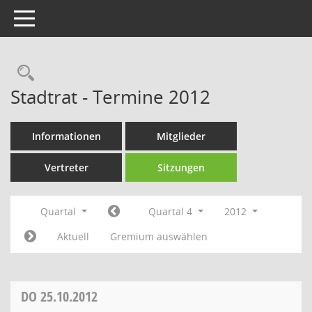
Toggle navigation
Rechercheauswahl
Stadtrat - Termine 2012
Informationen
Mitglieder
Vertreter
Sitzungen
Quartal
Quartal 4
2012
Aktuell
Gremium auswählen
DO
25.10.2012