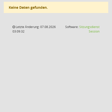
Keine Daten gefunden.
Letzte Änderung: 07.08.2026
Software:
Sitzungsdienst
(Wird in
03:09:32
Session