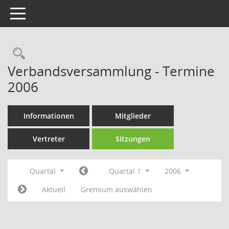
Toggle navigation
Rechercheauswahl
Verbandsversammlung - Termine
2006
Informationen
Mitglieder
Vertreter
Sitzungen
Quartal
Quartal 1
2006
Aktuell
Gremium auswählen