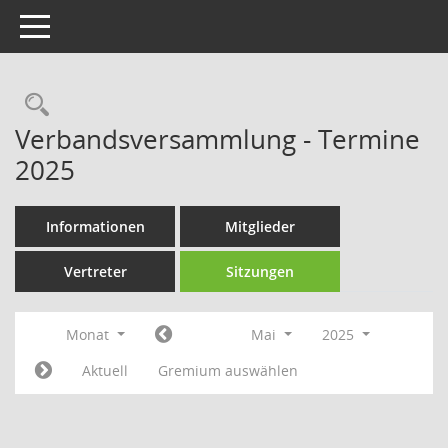
Toggle navigation
Rechercheauswahl
Verbandsversammlung - Termine
2025
Informationen
Mitglieder
Vertreter
Sitzungen
Monat
Mai
2025
Aktuell
Gremium auswählen