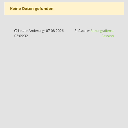
Keine Daten gefunden.
Letzte Änderung: 07.08.2026
Software:
Sitzungsdienst
(Wird in
03:09:32
Session