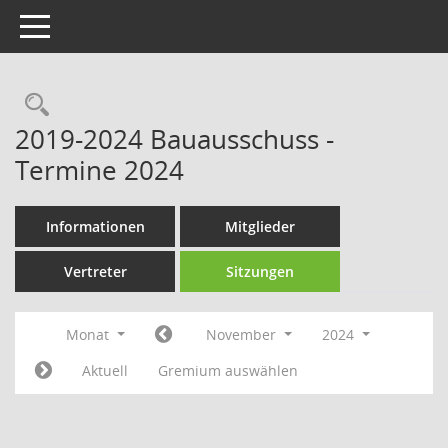
Toggle navigation
Rechercheauswahl
2019-2024 Bauausschuss -
Termine 2024
Informationen
Mitglieder
Vertreter
Sitzungen
Monat
November
2024
Aktuell
Gremium auswählen