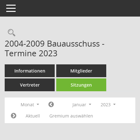
Toggle navigation
Rechercheauswahl
2004-2009 Bauausschuss -
Termine 2023
Informationen
Mitglieder
Vertreter
Sitzungen
Monat
Januar
2023
Aktuell
Gremium auswählen