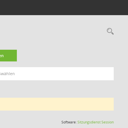
Rec
en
swählen
(Wird in
Software:
Sitzungsdienst
Session