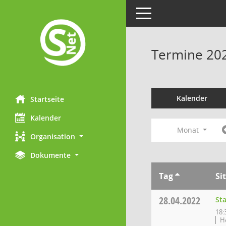
Toggle navigation
Termine 20
Kalender
Startseite
Kalender
Monat
Organisation
Dokumente
Tag
Si
28.04.2022
St
18:
H