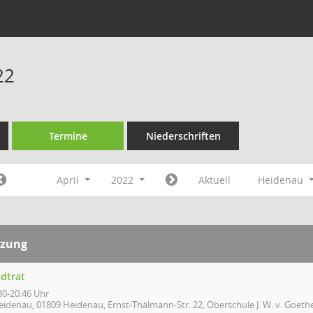
22
Termine
Niederschriften
April
2022
Aktuell
Heidenau
tzung
adtrat
30-20:46 Uhr
eidenau, 01809 Heidenau, Ernst-Thälmann-Str. 22, Oberschule J. W. v. Goethe