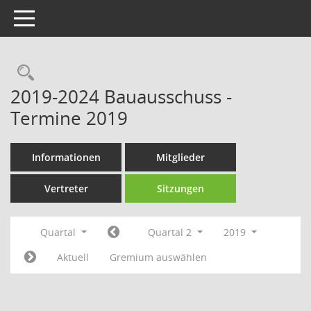
Toggle navigation
Rechercheauswahl
2019-2024 Bauausschuss -
Termine 2019
Informationen
Mitglieder
Vertreter
Sitzungen
Quartal
Quartal 2
2019
Aktuell
Gremium auswählen