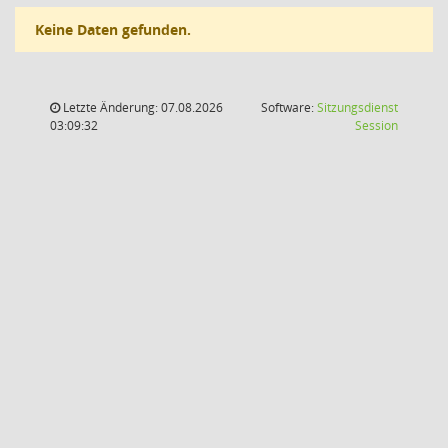
Keine Daten gefunden.
Letzte Änderung: 07.08.2026
Software:
Sitzungsdienst
(Wird in
03:09:32
Session