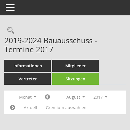
Toggle navigation
Rechercheauswahl
2019-2024 Bauausschuss -
Termine 2017
Informationen
Mitglieder
Vertreter
Sitzungen
Monat
August
2017
Aktuell
Gremium auswählen