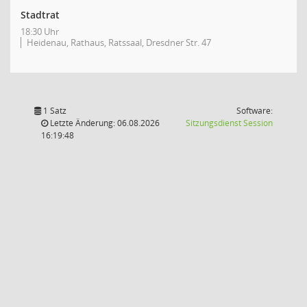
Stadtrat
18:30 Uhr
Heidenau, Rathaus, Ratssaal, Dresdner Str. 47
1 Satz
Software:
(Wird in
Letzte Änderung: 06.08.2026
Sitzungsdienst
Session
16:19:48