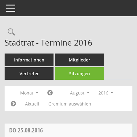
Toggle navigation
Rechercheauswahl
Stadtrat - Termine 2016
Informationen
Mitglieder
Vertreter
Sitzungen
Monat
August
2016
Aktuell
Gremium auswählen
DO
25.08.2016