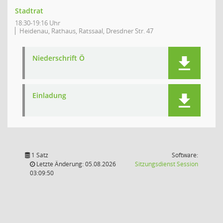
Stadtrat
18:30-19:16 Uhr
Heidenau, Rathaus, Ratssaal, Dresdner Str. 47
Niederschrift Ö
Einladung
1 Satz
Software:
(Wird in
Letzte Änderung: 05.08.2026
Sitzungsdienst
Session
03:09:50