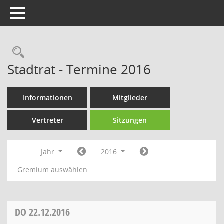
Toggle navigation
Rechercheauswahl
Stadtrat - Termine 2016
Informationen
Mitglieder
Vertreter
Sitzungen
Jahr
2016
Gremium auswählen
DO
22.12.2016