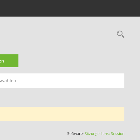
Rec
en
swählen
(Wird in
Software:
Sitzungsdienst
Session