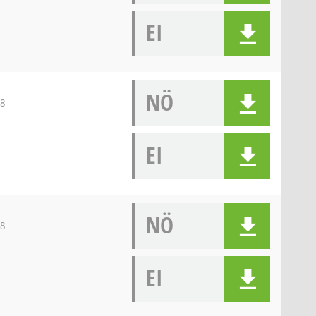
EI
NÖ
 8
EI
NÖ
 8
EI