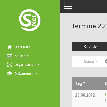
Toggle navigation
Termine 20
Kalender
Startseite
Kalender
Monat
Organisation
Dokumente
Tag
S
28.06.2012
S
1