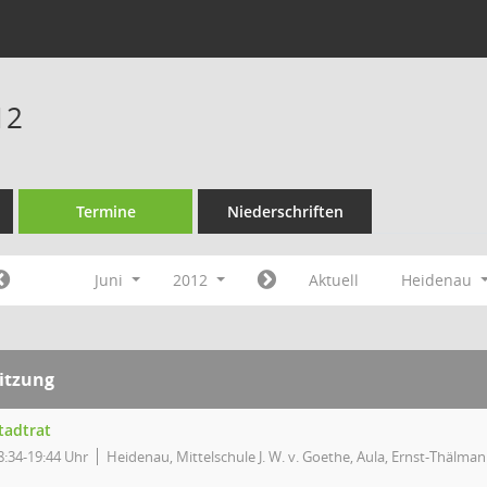
12
Termine
Niederschriften
Juni
2012
Aktuell
Heidenau
itzung
tadtrat
8:34-19:44 Uhr
Heidenau, Mittelschule J. W. v. Goethe, Aula, Ernst-Thälman