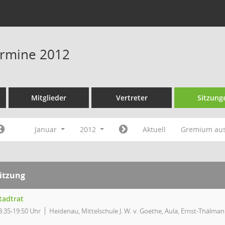
Termine 2012
Mitglieder
Vertreter
Sitzung
Januar
2012
Aktuell
Gremium au
itzung
tadtrat
8:35-19:50 Uhr
Heidenau, Mittelschule J. W. v. Goethe, Aula, Ernst-Thälman