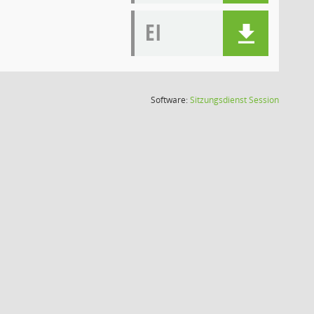
EI
(Wird in
Software:
Sitzungsdienst
Session