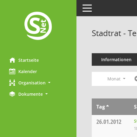
Toggle navigation
Stadtrat - 
Informationen
Startseite
Kalender
Monat
Organisation
Dokumente
Tag
S
26.01.2012
S
1