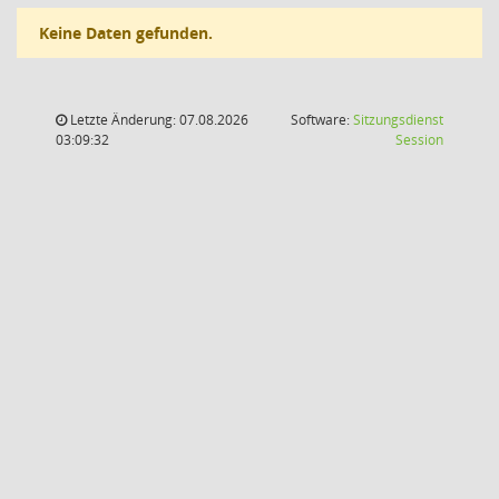
Keine Daten gefunden.
Letzte Änderung: 07.08.2026
Software:
Sitzungsdienst
(Wird in
03:09:32
Session