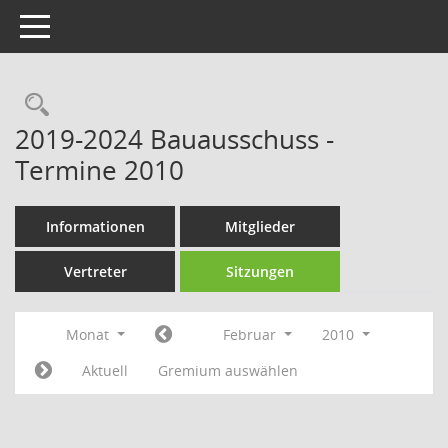
Toggle navigation
Rechercheauswahl
2019-2024 Bauausschuss -
Termine 2010
Informationen
Mitglieder
Vertreter
Sitzungen
Monat
Februar
2010
Aktuell
Gremium auswählen