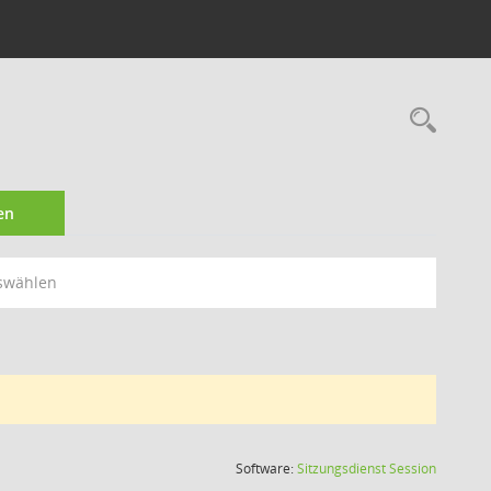
Rec
en
swählen
(Wird in
Software:
Sitzungsdienst
Session