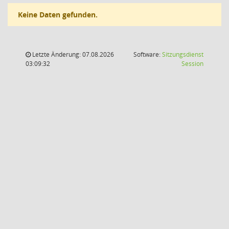
Keine Daten gefunden.
Letzte Änderung: 07.08.2026
Software:
Sitzungsdienst
(Wird in
03:09:32
Session