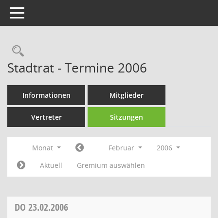
Toggle navigation
Rechercheauswahl
Stadtrat - Termine 2006
Informationen
Mitglieder
Vertreter
Sitzungen
Monat
Februar
2006
Aktuell
Gremium auswählen
DO
23.02.2006