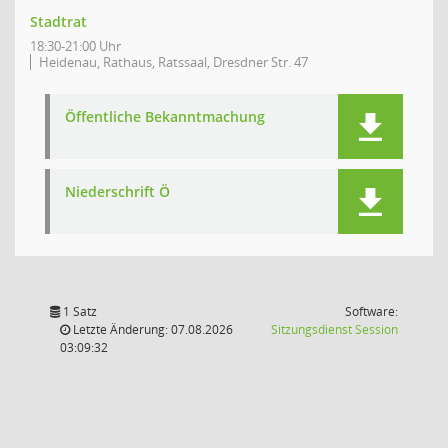
Stadtrat
18:30-21:00 Uhr
Heidenau, Rathaus, Ratssaal, Dresdner Str. 47
Öffentliche Bekanntmachung
Niederschrift Ö
1 Satz
Software:
(Wird in
Letzte Änderung: 07.08.2026
Sitzungsdienst
Session
03:09:32