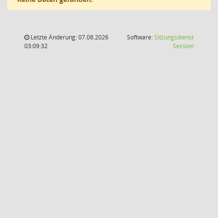
Letzte Änderung: 07.08.2026
Software:
Sitzungsdienst
(Wird in
03:09:32
Session