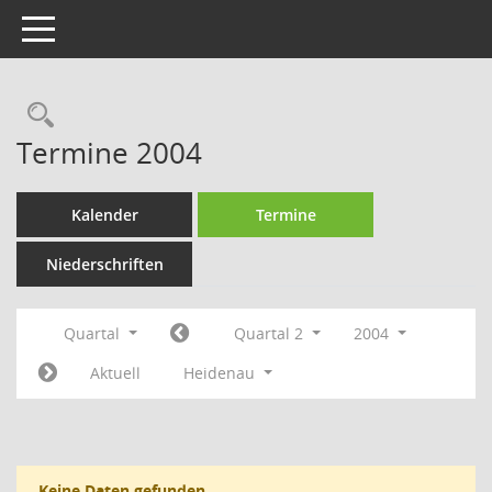
Toggle navigation
Rechercheauswahl
Termine 2004
Kalender
Termine
Niederschriften
Quartal
Quartal 2
2004
Aktuell
Heidenau
Keine Daten gefunden.